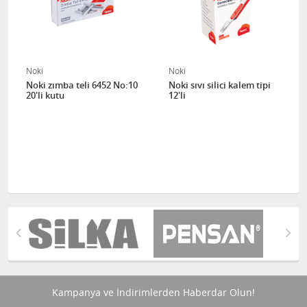
Noki
Noki
Noki zımba teli 6452 No:10
Noki sıvı silici kalem tipi
20'li kutu
12'li
Kampanya ve İndirimlerden Haberdar Olun!