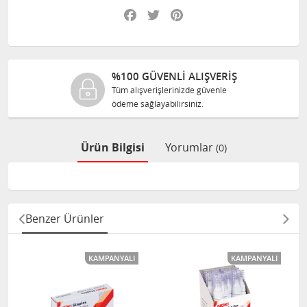
Facebook
Twitter
Pinterest
%100 GÜVENLİ ALIŞVERİŞ
Tüm alışverişlerinizde güvenle
T
ödeme sağlayabilirsiniz.
s
Ürün Bilgisi
Yorumlar
(0)
Benzer Ürünler
KAMPANYALI
KAMPANYALI