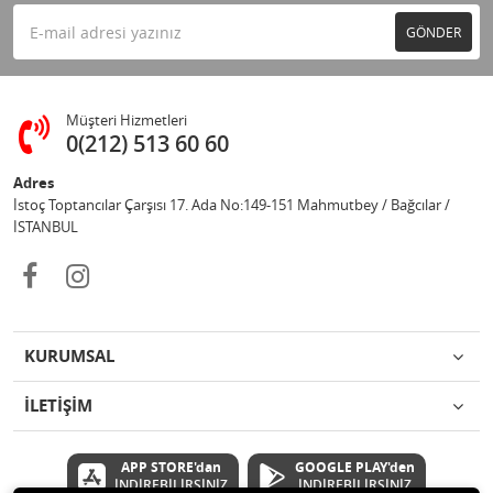
GÖNDER
Müşteri Hizmetleri
0(212) 513 60 60
Adres
İstoç Toptancılar Çarşısı 17. Ada No:149-151 Mahmutbey / Bağcılar /
İSTANBUL
KURUMSAL
İLETİŞİM
APP STORE'dan
GOOGLE PLAY'den
İNDİREBİLİRSİNİZ
İNDİREBİLİRSİNİZ