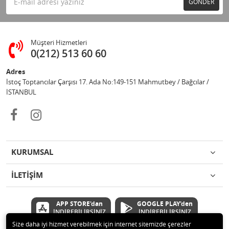
GÖNDER
Müşteri Hizmetleri
0(212) 513 60 60
Adres
İstoç Toptancılar Çarşısı 17. Ada No:149-151 Mahmutbey / Bağcılar /
İSTANBUL
KURUMSAL
İLETİŞİM
APP STORE'dan
GOOGLE PLAY'den
İNDİREBİLİRSİNİZ
İNDİREBİLİRSİNİZ
Size daha iyi hizmet verebilmek için internet sitemizde çerezler