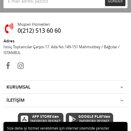
GÖNDER
Müşteri Hizmetleri
0(212) 513 60 60
Adres
İstoç Toptancılar Çarşısı 17. Ada No:149-151 Mahmutbey / Bağcılar /
İSTANBUL
KURUMSAL
İLETİŞİM
APP STORE'dan
GOOGLE PLAY'den
İNDİREBİLİRSİNİZ
İNDİREBİLİRSİNİZ
Size daha iyi hizmet verebilmek için internet sitemizde çerezler