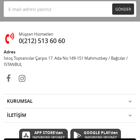
GÖNDER
Müşteri Hizmetleri
0(212) 513 60 60
Adres
İstoç Toptancılar Çarşısı 17. Ada No:149-151 Mahmutbey / Bağcılar /
İSTANBUL
KURUMSAL
İLETİŞİM
APP STORE'dan
GOOGLE PLAY'den
İNDİREBİLİRSİNİZ
İNDİREBİLİRSİNİZ