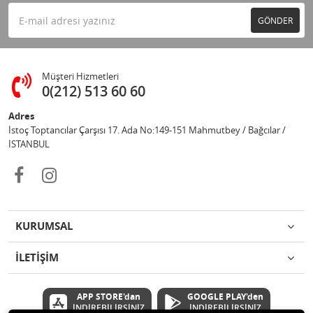
GÖNDER
Müşteri Hizmetleri
0(212) 513 60 60
Adres
İstoç Toptancılar Çarşısı 17. Ada No:149-151 Mahmutbey / Bağcılar /
İSTANBUL
KURUMSAL
İLETİŞİM
APP STORE'dan
GOOGLE PLAY'den
İNDİREBİLİRSİNİZ
İNDİREBİLİRSİNİZ