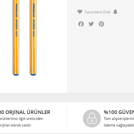
Favorilere Ekle
Facebook
Twitter
Pinterest
0 ORJINAL ÜRÜNLER
%100 GÜVEN
rünlerimiz ilgili üreticiden
Tüm alışverişlerin
rijinal olarak satılır.
ödeme sağlayabilir