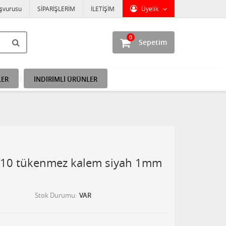
aşvurusu
SİPARİŞLERİM
İLETİŞİM
Üyelik
0
Sepetim
LER
İNDİRİMLİ ÜRÜNLER
010 tükenmez kalem siyah 1mm
Stok Durumu
VAR