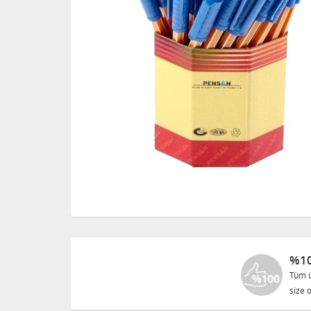
%10
Tüm ü
size o