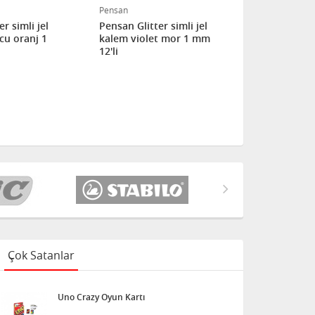
Pensan
Pensan
r simli jel
Pensan Glitter simli jel
Pensan Glitt
cu oranj 1
kalem violet mor 1 mm
kalem gümü
12'li
Çok Satanlar
Uno Crazy Oyun Kartı