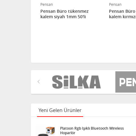
Pensan
Pensan
 tükenmez
Pensan Büro tükenmez
Pensan Büro
mm 50'li
kalem siyah 1mm 50'li
kalem kırmız
Yeni Gelen Ürünler
Platoon Rgb Işıklı Bluetooth Wireless
Hoparlör