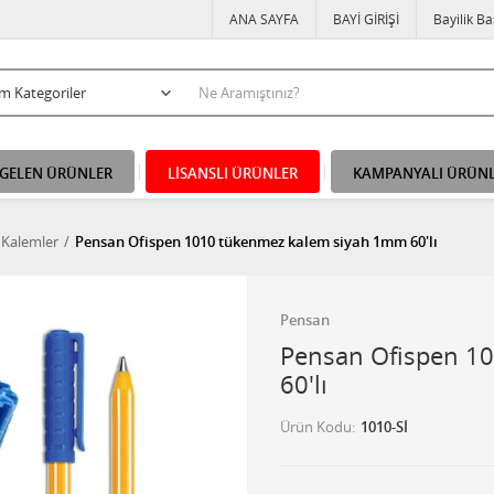
ANA SAYFA
BAYİ GİRİŞİ
Bayilik B
 GELEN ÜRÜNLER
LİSANSLI ÜRÜNLER
KAMPANYALI ÜRÜN
Kalemler
Pensan Ofispen 1010 tükenmez kalem siyah 1mm 60'lı
Pensan
Pensan Ofispen 1
60'lı
Ürün Kodu
1010-Sİ