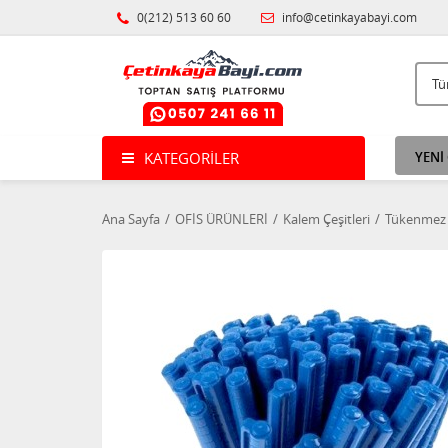
0(212) 513 60 60
info@cetinkayabayi.com
KATEGORILER
YENİ
Ana Sayfa
OFİS ÜRÜNLERİ
Kalem Çeşitleri
Tükenmez 