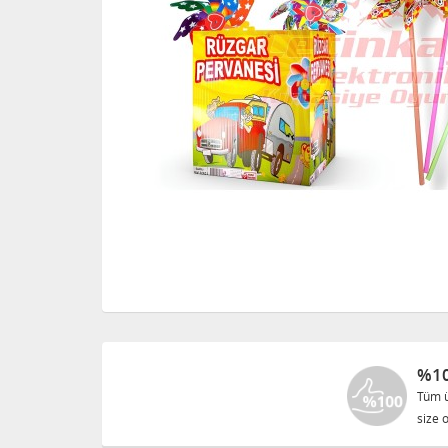
%10
Tüm ü
size o