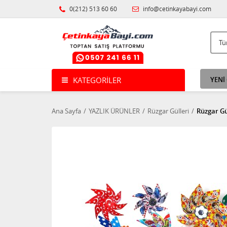
0(212) 513 60 60
info@cetinkayabayi.com
KATEGORILER
YENİ
Ana Sayfa
YAZLIK ÜRÜNLER
Rüzgar Gülleri
Rüzgar Gü