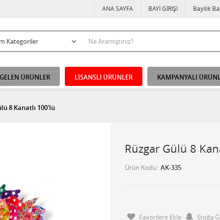
ANA SAYFA
BAYİ GİRİŞİ
Bayilik B
 GELEN ÜRÜNLER
LİSANSLI ÜRÜNLER
KAMPANYALI ÜRÜN
lü 8 Kanatlı 100'lü
Rüzgar Gülü 8 Kana
Ürün Kodu
AK-335
Favorilere Ekle
Stoğa G