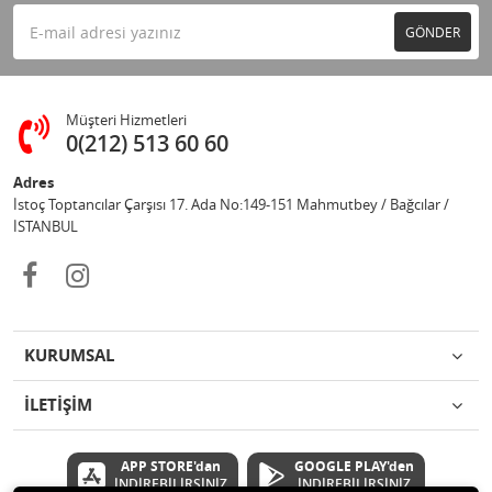
GÖNDER
Müşteri Hizmetleri
0(212) 513 60 60
Adres
İstoç Toptancılar Çarşısı 17. Ada No:149-151 Mahmutbey / Bağcılar /
İSTANBUL
KURUMSAL
İLETİŞİM
APP STORE'dan
GOOGLE PLAY'den
İNDİREBİLİRSİNİZ
İNDİREBİLİRSİNİZ