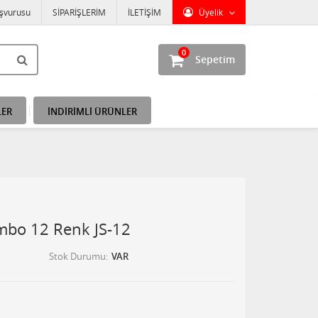
aşvurusu
SİPARİŞLERİM
İLETİŞİM
Üyelik
0
Sepetim
LER
İNDİRİMLİ ÜRÜNLER
umbo 12 Renk JS-12
Stok Durumu
VAR