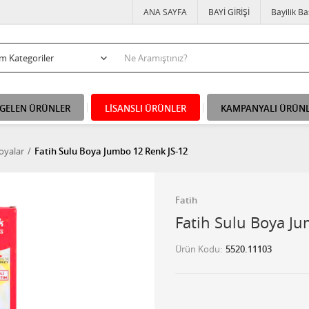
ANA SAYFA
BAYİ GİRİŞİ
Bayilik B
 GELEN ÜRÜNLER
LİSANSLI ÜRÜNLER
KAMPANYALI ÜRÜN
oyalar
Fatih Sulu Boya Jumbo 12 Renk JS-12
Fatih
Fatih Sulu Boya J
Ürün Kodu
5520.11103