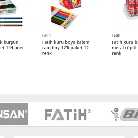
Fatih
Fatih
lı kurşun
Fatih kuru boya kalemi
Fatih kuru 
et 144 adet
tam boy 12'li paket 12
metal tüplu
renk
renk