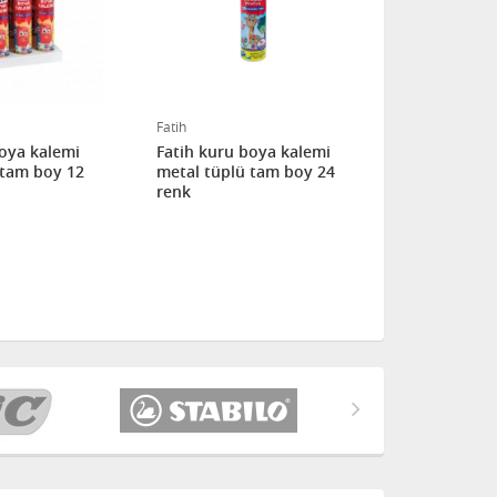
Fatih
Fatih
boya kalemi
Fatih kuru boya kalemi
Fatih kuru 
̈ tam boy 12
metal tüplü tam boy 24
metal tüplu
renk
renk