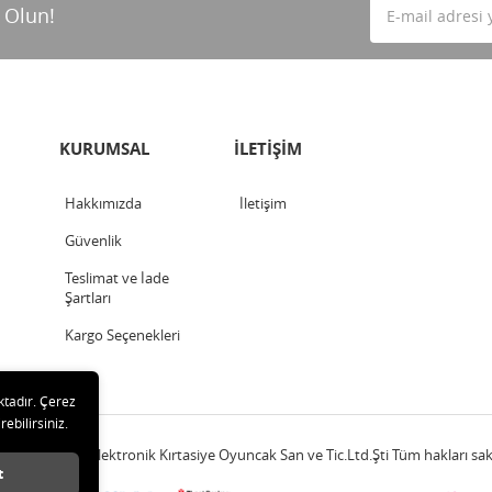
 Olun!
KURUMSAL
İLETİŞİM
Hakkımızda
İletişim
Güvenlik
Teslimat ve İade
Şartları
Kargo Seçenekleri
ktadır. Çerez
rebilirsiniz.
20 Çetinkaya Elektronik Kırtasiye Oyuncak San ve Tic.Ltd.Şti Tüm hakları sakl
t