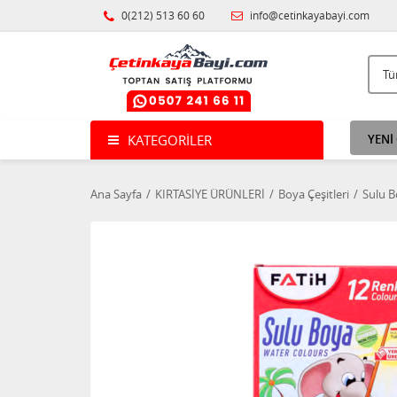
0(212) 513 60 60
info@cetinkayabayi.com
KATEGORILER
YENİ
Ana Sayfa
KIRTASİYE ÜRÜNLERİ
Boya Çeşitleri
Sulu B