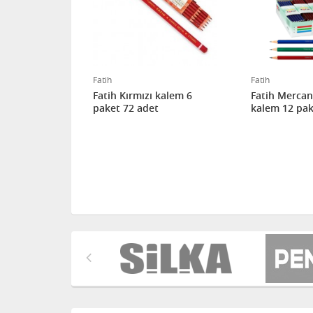
Fatih
Fatih
Boya 12 Renk
Fatih Kırmızı kalem 6
Fatih Mercan
paket 72 adet
kalem 12 pak