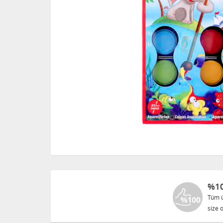
%10
Tüm ü
size o