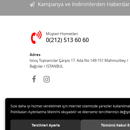
Kampanya ve İndirimlerden Haberdar
Müşteri Hizmetleri
0(212) 513 60 60
Adres
İstoç Toptancılar Çarşısı 17. Ada No:149-151 Mahmutbey /
Bağcılar / İSTANBUL
Size daha iyi hizmet verebilmek için internet sitemizde çerezler kullanılma
Politikaları Aydınlatma Metni’ni okuyabilir ve dilerseniz tercihlerinizi değişti
© 20
Tercihleri Ayarla
Tümünü Kabul E