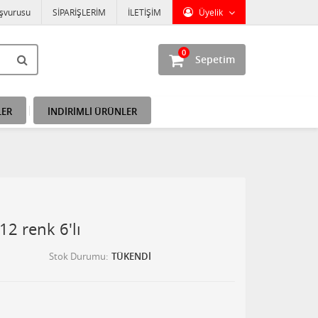
aşvurusu
SİPARİŞLERİM
İLETİŞİM
Üyelik
0
Sepetim
LER
İNDİRİMLİ ÜRÜNLER
12 renk 6'lı
Stok Durumu
TÜKENDİ