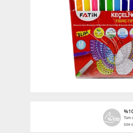
%10
Tüm ü
size o