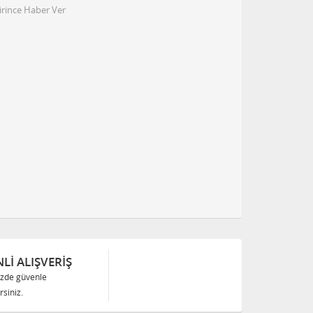
irince Haber Ver
Lİ ALIŞVERİŞ
izde güvenle
siniz.