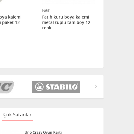
Fatih
Fatih
boya kalemi
Fatih kuru boya kalemi
Fatih kuru 
i paket 12
metal tüplü tam boy 12
metal tüplu
renk
renk
Çok Satanlar
Uno Crazy Oyun Kartı