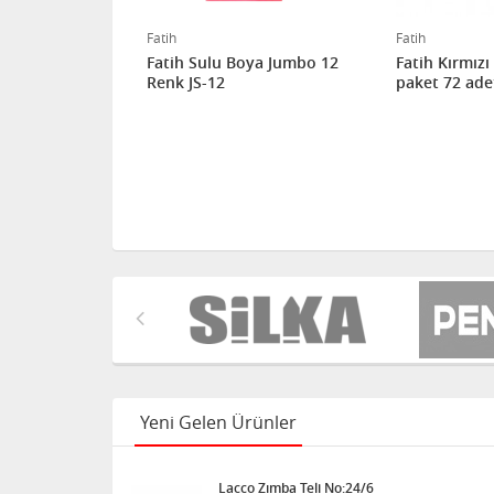
Fatih
Fatih
Boya 12 Renk
Fatih Sulu Boya Jumbo 12
Fatih Kırmızı
Renk JS-12
paket 72 ade
Yeni Gelen Ürünler
Lacco Zımba Teli No:24/6