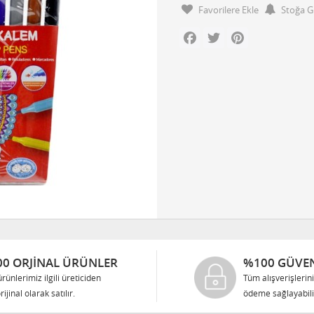
Favorilere Ekle
Stoğa G
Facebook
Twitter
Pinterest
0 ORJINAL ÜRÜNLER
%100 GÜVEN
rünlerimiz ilgili üreticiden
Tüm alışverişlerin
rijinal olarak satılır.
ödeme sağlayabilir