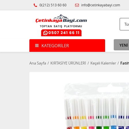
0(212) 513 60 60
info@cetinkayabayi.com
KATEGORILER
YENİ
Ana Sayfa
KIRTASİYE ÜRÜNLERİ
Keçeli Kalemler
Fatih