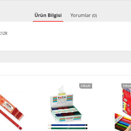
Ürün Bilgisi
Yorumlar
(0)
KK12R
FIRSAT
FIRS