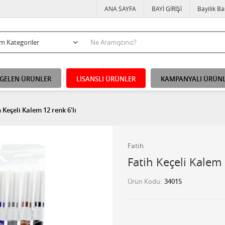
ANA SAYFA
BAYİ GİRİŞİ
Bayilik B
 GELEN ÜRÜNLER
LİSANSLI ÜRÜNLER
KAMPANYALI ÜRÜN
 Keçeli Kalem 12 renk 6'lı
Fatih
Fatih Keçeli Kalem 
Ürün Kodu
34015