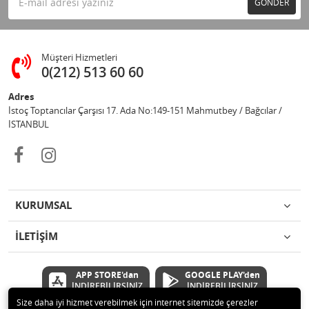
GÖNDER
Müşteri Hizmetleri
0(212) 513 60 60
Adres
İstoç Toptancılar Çarşısı 17. Ada No:149-151 Mahmutbey / Bağcılar /
İSTANBUL
KURUMSAL
İLETİŞİM
APP STORE'dan
GOOGLE PLAY'den
İNDİREBİLİRSİNİZ
İNDİREBİLİRSİNİZ
Size daha iyi hizmet verebilmek için internet sitemizde çerezler