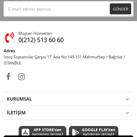
GÖNDER
Müşteri Hizmetleri
0(212) 513 60 60
Adres
İstoç Toptancılar Çarşısı 17. Ada No:149-151 Mahmutbey / Bağcılar /
İSTANBUL
KURUMSAL
İLETİŞİM
APP STORE'dan
GOOGLE PLAY'den
İNDİREBİLİRSİNİZ
İNDİREBİLİRSİNİZ