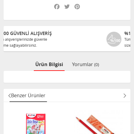
Facebook
Twitter
Pinterest
%100 ORJINAL ÜRÜNLER
Tüm ürünlerimiz ilgili üreticiden
size orijinal olarak satılır.
Ürün Bilgisi
Yorumlar
(0)
Benzer Ürünler