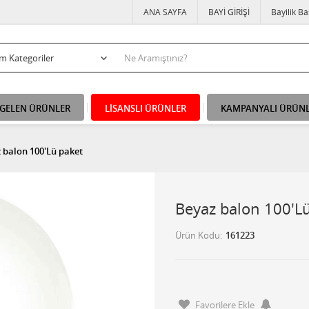
ANA SAYFA
BAYİ GİRİŞİ
Bayilik B
 GELEN ÜRÜNLER
LİSANSLI ÜRÜNLER
KAMPANYALI ÜRÜN
 balon 100'Lü paket
Beyaz balon 100'L
Ürün Kodu
161223
Favorilere Ekle