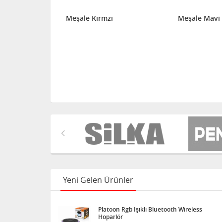
li 5 cm 25'
Meşale Kırmzı
Meşale Mavi
Yeni Gelen Ürünler
Platoon Rgb Işıklı Bluetooth Wireless
Hoparlör