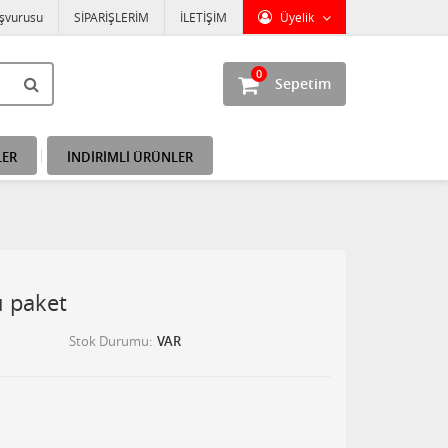
aşvurusu
SİPARİŞLERİM
İLETİŞİM
Üyelik
0
Sepetim
LER
İNDİRİMLİ ÜRÜNLER
ü paket
Stok Durumu
VAR