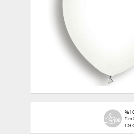
%10
Tüm ü
size o