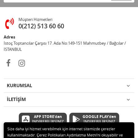
Müşteri Hizmetleri
0(212) 513 60 60
Adres
İstoç Toptancılar Çarşısı 17. Ada No:149-151 Mahmutbey / Bağcılar /
İSTANBUL
KURUMSAL
İLETİŞİM
APP STORE'dan
GOOGLE PLAY'den
İNDİREBİLİRSİNİZ
İNDİREBİLİRSİNİZ
Size daha iyi hizmet verebilmek için internet sitemizde çerezler
kullanılmaktadır. Çerez Politikaları Aydınlatma Metni’ni okuyabilir ve