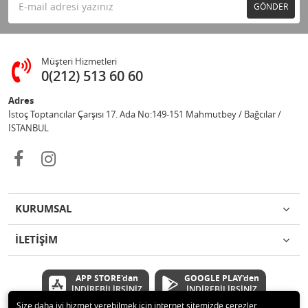
GÖNDER
Müşteri Hizmetleri
0(212) 513 60 60
Adres
İstoç Toptancılar Çarşısı 17. Ada No:149-151 Mahmutbey / Bağcılar /
İSTANBUL
KURUMSAL
İLETİŞİM
APP STORE'dan
GOOGLE PLAY'den
İNDİREBİLİRSİNİZ
İNDİREBİLİRSİNİZ
Size daha iyi hizmet verebilmek için internet sitemizde çerezler