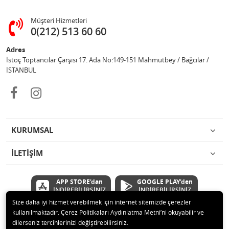
Müşteri Hizmetleri
0(212) 513 60 60
Adres
İstoç Toptancılar Çarşısı 17. Ada No:149-151 Mahmutbey / Bağcılar /
İSTANBUL
KURUMSAL
İLETİŞİM
APP STORE'dan
GOOGLE PLAY'den
İNDİREBİLİRSİNİZ
İNDİREBİLİRSİNİZ
Size daha iyi hizmet verebilmek için internet sitemizde çerezler
kullanılmaktadır. Çerez Politikaları Aydınlatma Metni’ni okuyabilir ve
© 2020 Çetinkaya Elektronik Kırtasiye Oyuncak San ve Tic.Ltd.Şti Tüm
dilerseniz tercihlerinizi değiştirebilirsiniz.