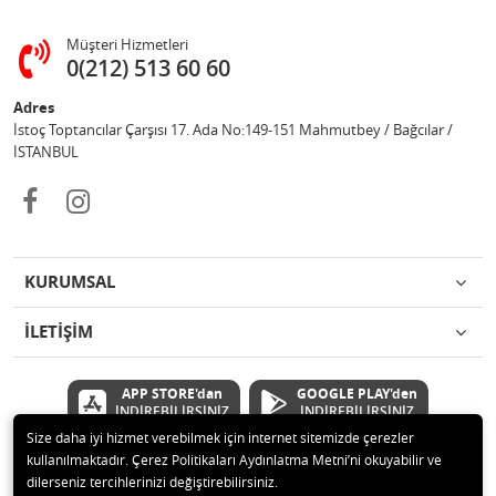
Müşteri Hizmetleri
0(212) 513 60 60
Adres
İstoç Toptancılar Çarşısı 17. Ada No:149-151 Mahmutbey / Bağcılar /
İSTANBUL
KURUMSAL
İLETİŞİM
APP STORE'dan
GOOGLE PLAY'den
İNDİREBİLİRSİNİZ
İNDİREBİLİRSİNİZ
Size daha iyi hizmet verebilmek için internet sitemizde çerezler
kullanılmaktadır. Çerez Politikaları Aydınlatma Metni’ni okuyabilir ve
© 2020 Çetinkaya Elektronik Kırtasiye Oyuncak San ve Tic.Ltd.Şti Tüm
dilerseniz tercihlerinizi değiştirebilirsiniz.