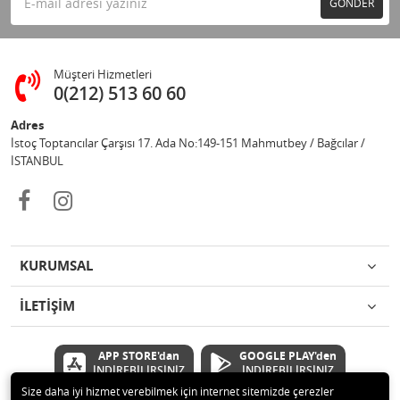
GÖNDER
Müşteri Hizmetleri
0(212) 513 60 60
Adres
İstoç Toptancılar Çarşısı 17. Ada No:149-151 Mahmutbey / Bağcılar /
İSTANBUL
KURUMSAL
İLETİŞİM
APP STORE'dan
GOOGLE PLAY'den
İNDİREBİLİRSİNİZ
İNDİREBİLİRSİNİZ
Size daha iyi hizmet verebilmek için internet sitemizde çerezler