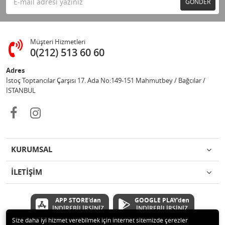
GÖNDER
Müşteri Hizmetleri
0(212) 513 60 60
Adres
İstoç Toptancılar Çarşısı 17. Ada No:149-151 Mahmutbey / Bağcılar /
İSTANBUL
KURUMSAL
İLETİŞİM
APP STORE'dan
GOOGLE PLAY'den
İNDİREBİLİRSİNİZ
İNDİREBİLİRSİNİZ
Size daha iyi hizmet verebilmek için internet sitemizde çerezler