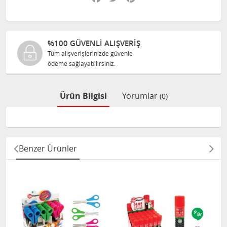
 ALIŞVERİŞ
%100 ORJINAL 
izde güvenle
Tüm ürünlerimiz ilgili 
siniz.
size orijinal olarak satıl
Ürün Bilgisi
Yorumlar
(0)
Benzer Ürünler