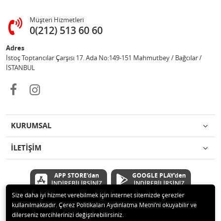
Müşteri Hizmetleri
0(212) 513 60 60
Adres
İstoç Toptancılar Çarşısı 17. Ada No:149-151 Mahmutbey / Bağcılar /
İSTANBUL
KURUMSAL
İLETİŞİM
APP STORE'dan
GOOGLE PLAY'den
İNDİREBİLİRSİNİZ
İNDİREBİLİRSİNİZ
Size daha iyi hizmet verebilmek için internet sitemizde çerezler
kullanılmaktadır. Çerez Politikaları Aydınlatma Metni’ni okuyabilir ve
© 2020 Çetinkaya Elektronik Kırtasiye Oyuncak San ve Tic.Ltd.Şti Tüm
dilerseniz tercihlerinizi değiştirebilirsiniz.