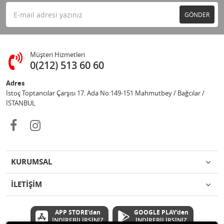
GÖNDER
Müşteri Hizmetleri
0(212) 513 60 60
Adres
İstoç Toptancılar Çarşısı 17. Ada No:149-151 Mahmutbey / Bağcılar /
İSTANBUL
KURUMSAL
İLETİŞİM
APP STORE'dan
GOOGLE PLAY'den
İNDİREBİLİRSİNİZ
İNDİREBİLİRSİNİZ