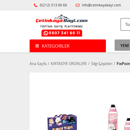
0(212) 513 60 60
info@cetinkayabayi.com
KATEGORILER
YENİ
Ana Sayfa
KIRTASİYE ÜRÜNLERİ
Silgi Çeşitleri
FixPoint