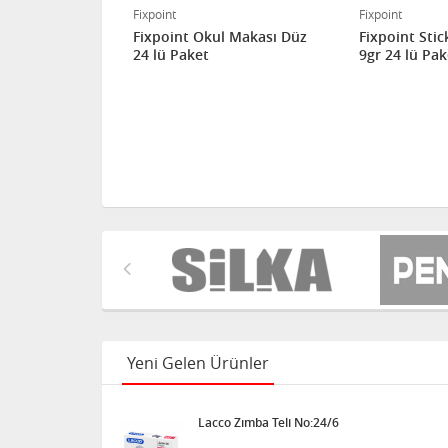
Fixpoint
Fixpoint
l Makası
Fixpoint Okul Makası Düz
Fixpoint Stick
ı 24Lü Paket
24 lü Paket
9gr 24 lü Pak
Yeni Gelen Ürünler
Lacco Zımba Teli No:24/6