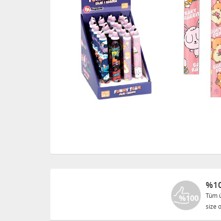
%10
Tüm ü
size o