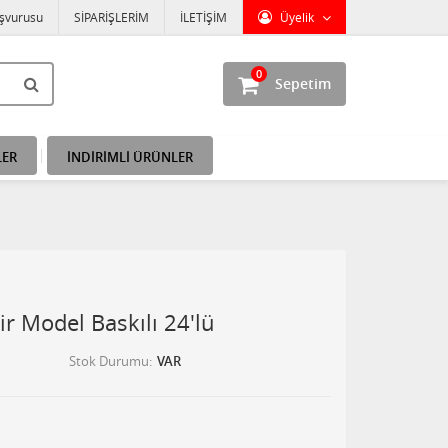
aşvurusu
SİPARİŞLERİM
İLETİŞİM
Üyelik
0
Sepetim
LER
İNDİRİMLİ ÜRÜNLER
dir Model Baskılı 24'lü
Stok Durumu
VAR