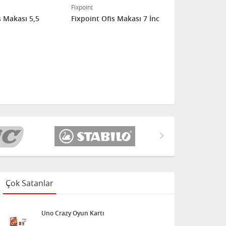
Fixpoint
Fixpoint
s Makası 5,5
Fixpoint Ofis Makası 7 İnc
Fixpoint Of
İnc
Çok Satanlar
Uno Crazy Oyun Kartı