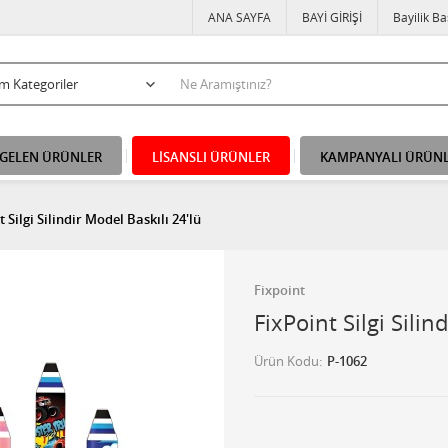
ANA SAYFA
BAYİ GİRİŞİ
Bayilik B
 GELEN ÜRÜNLER
LİSANSLI ÜRÜNLER
KAMPANYALI ÜRÜN
 Silgi Silindir Model Baskılı 24'lü
Fixpoint
FixPoint Silgi Silin
Ürün Kodu
P-1062