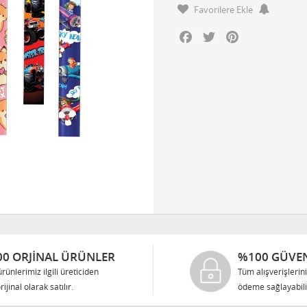
Favorilere Ekle
Facebook
Twitter
Pinterest
0 ORJINAL ÜRÜNLER
%100 GÜVEN
rünlerimiz ilgili üreticiden
Tüm alışverişlerin
rijinal olarak satılır.
ödeme sağlayabilir