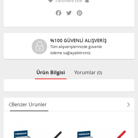
Favorilere Ekle
Facebook
Twitter
Pinterest
 ALIŞVERİŞ
%100 ORJINAL 
izde güvenle
Tüm ürünlerimiz ilgili 
siniz.
size orijinal olarak satıl
Ürün Bilgisi
Yorumlar
(0)
Benzer Ürünler