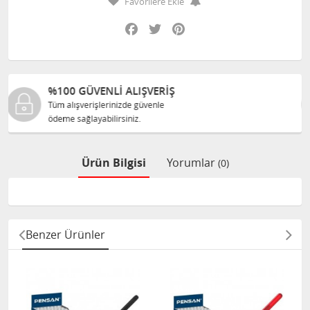
Favorilere Ekle
Facebook
Twitter
Pinterest
%100 ORJINAL ÜRÜNLER
Tüm ürünlerimiz ilgili üreticiden
size orijinal olarak satılır.
Ürün Bilgisi
Yorumlar
(0)
Benzer Ürünler