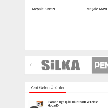
li 5 cm 25'
Meşale Kırmzı
Meşale Mavi
Yeni Gelen Ürünler
Platoon Rgb Işıklı Bluetooth Wireless
Hoparlör