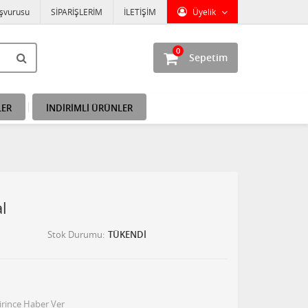
aşvurusu
SİPARİŞLERİM
İLETİŞİM
Üyelik
0
Sepetim
LER
İNDİRİMLİ ÜRÜNLER
l
Stok Durumu
TÜKENDİ
irince Haber Ver