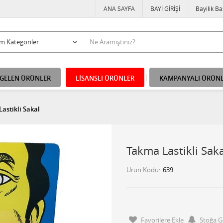
ANA SAYFA
BAYİ GİRİŞİ
Bayilik B
 GELEN ÜRÜNLER
LİSANSLI ÜRÜNLER
KAMPANYALI ÜRÜN
astikli Sakal
Takma Lastikli Saka
Ürün Kodu
639
Favorilere Ekle
Stoğa G