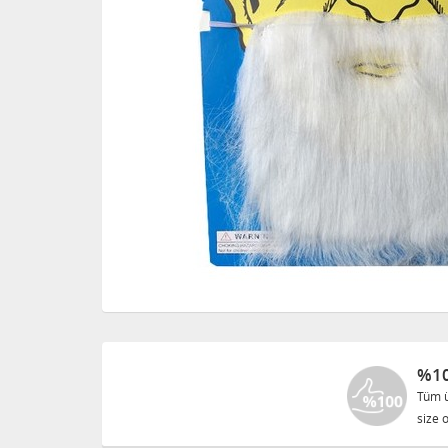
%10
Tüm ü
size o