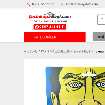
0(212) 513 60 60
info@cetinkayabayi.com
KATEGORILER
YENİ
Ana Sayfa
PARTİ MALZEMELERİ
Sakal & Bıyık
Takma L