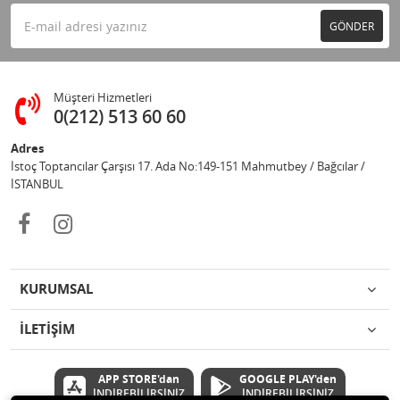
GÖNDER
Müşteri Hizmetleri
0(212) 513 60 60
Adres
İstoç Toptancılar Çarşısı 17. Ada No:149-151 Mahmutbey / Bağcılar /
İSTANBUL
KURUMSAL
İLETİŞİM
APP STORE'dan
GOOGLE PLAY'den
İNDİREBİLİRSİNİZ
İNDİREBİLİRSİNİZ