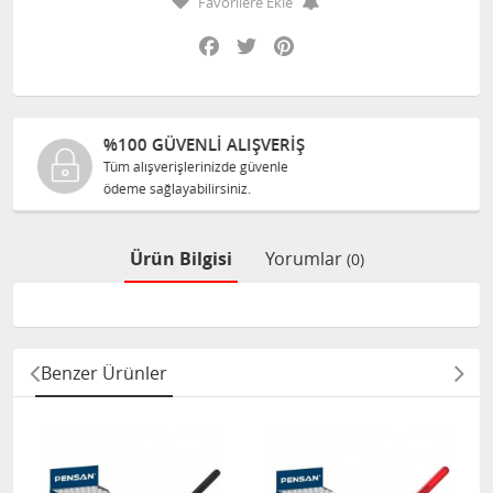
Favorilere Ekle
Facebook
Twitter
Pinterest
Ş
%100 ORJINAL ÜRÜNLER
Tüm ürünlerimiz ilgili üreticiden
size orijinal olarak satılır.
Ürün Bilgisi
Yorumlar
(0)
Benzer Ürünler