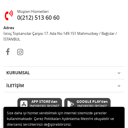
Müşteri Hizmetleri
0(212) 513 60 60
Adres
İstoç Toptancılar Çarşısı 17. Ada No:149-151 Mahmutbey / Bağcılar /
İSTANBUL
KURUMSAL
İLETİŞİM
APP STORE'dan
GOOGLE PLAY'den
İNDİREBİLİRSİNİZ
İNDİREBİLİRSİNİZ
Size daha iyi hizmet verebilmek için internet sitemizde çerezler
kullanılmaktadır. Çerez Politikaları Aydınlatma Metni’ni okuyabilir ve
© 2020 Çetinkaya Elektronik Kırtasiye Oyuncak San ve Tic.Ltd.Şti Tüm
dilerseniz tercihlerinizi değiştirebilirsiniz.