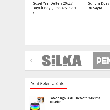
Rafı 3'lü
Güzel Yazı Defteri 20x27
Sunum Dosya
Büyük Boy ( Ema Yayınları
30 Sayfa
)
Yeni Gelen Ürünler
Platoon Rgb Işıklı Bluetooth Wireless
Hoparlör