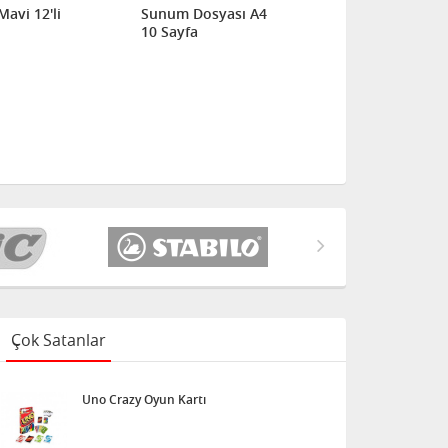
Mavi 12'li
Sunum Dosyası A4
Sunum Dosy
10 Sayfa
20 Sayfa
Çok Satanlar
Uno Crazy Oyun Kartı