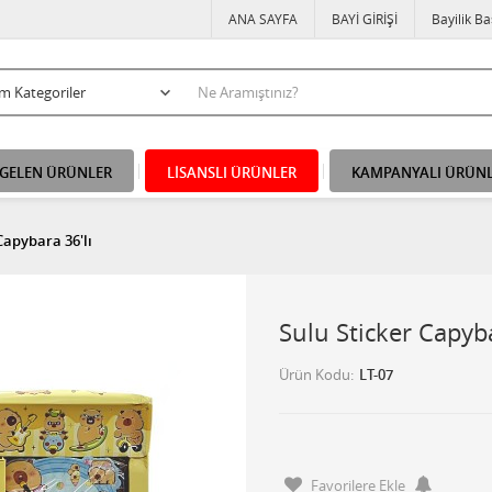
ANA SAYFA
BAYİ GİRİŞİ
Bayilik B
 GELEN ÜRÜNLER
LİSANSLI ÜRÜNLER
KAMPANYALI ÜRÜN
Capybara 36'lı
Sulu Sticker Capyba
Ürün Kodu
LT-07
Favorilere Ekle