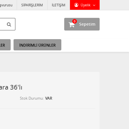
aşvurusu
SİPARİŞLERİM
İLETİŞİM
Üyelik
0
Sepetim
LER
İNDİRİMLİ ÜRÜNLER
ra 36'lı
Stok Durumu
VAR