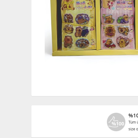
%10
Tüm ü
size o