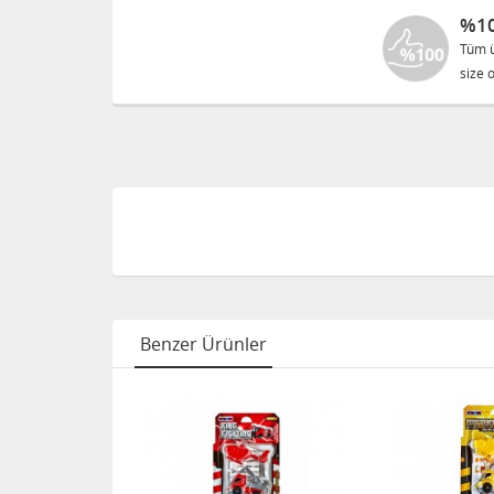
%10
Tüm ü
size o
Benzer Ürünler