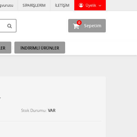
aşvurusu
SİPARİŞLERİM
İLETİŞİM
Üyelik
0
Sepetim
LER
İNDİRİMLİ ÜRÜNLER
r
Stok Durumu
VAR