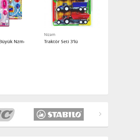
Nizam
Nizam
 Büyük Nzm-
Traktör Seti 3'lü
Otomobil Ta