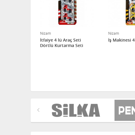
Nizam
Nizam
lü Seti
İtfaiye 4 lü Araç Seti
İş Makinesi 4
Dörtlü Kurtarma Seti