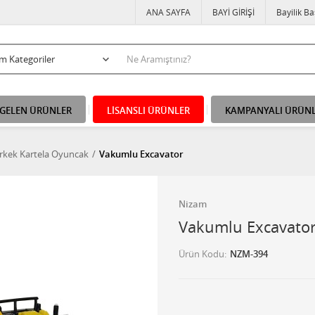
ANA SAYFA
BAYİ GİRİŞİ
Bayilik B
 GELEN ÜRÜNLER
LİSANSLI ÜRÜNLER
KAMPANYALI ÜRÜN
rkek Kartela Oyuncak
Vakumlu Excavator
Nizam
Vakumlu Excavato
Ürün Kodu
NZM-394