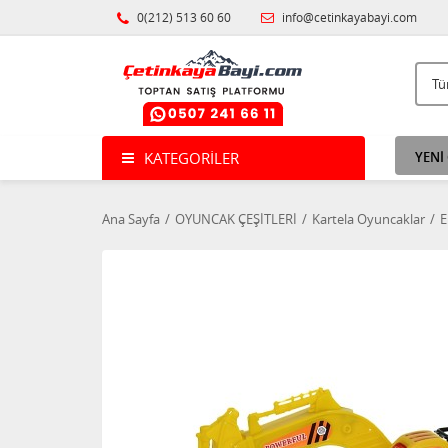
0(212) 513 60 60
info@cetinkayabayi.com
KATEGORILER
YENİ
Ana Sayfa
OYUNCAK ÇEŞİTLERİ
Kartela Oyuncaklar
E