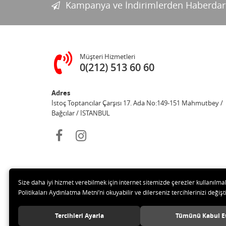
Kampanya ve İndirimlerden Haberdar
Müşteri Hizmetleri
0(212) 513 60 60
Adres
İstoç Toptancılar Çarşısı 17. Ada No:149-151 Mahmutbey /
Bağcılar / İSTANBUL
Size daha iyi hizmet verebilmek için internet sitemizde çerezler kullanılma
Politikaları Aydınlatma Metni’ni okuyabilir ve dilerseniz tercihlerinizi değişti
© 20
Tercihleri Ayarla
Tümünü Kabul E