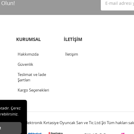
 Olun!
KURUMSAL
İLETİŞİM
Hakkımızda
İletişim
Güvenlik
Teslimat ve İade
Şartları
Kargo Seçenekleri
ktadır. Çerez
rebilirsiniz.
20 Çetinkaya Elektronik Kırtasiye Oyuncak San ve Tic.Ltd.Şti Tüm hakları sakl
t