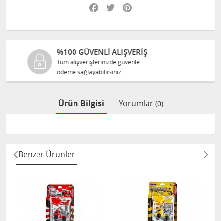
Facebook
Twitter
Pinterest
 ALIŞVERİŞ
%100 ORJINAL 
izde güvenle
Tüm ürünlerimiz ilgili 
siniz.
size orijinal olarak satıl
Ürün Bilgisi
Yorumlar
(0)
Benzer Ürünler