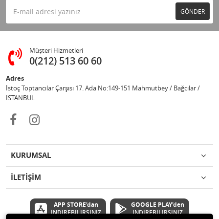
GÖNDER
Müşteri Hizmetleri
0(212) 513 60 60
Adres
İstoç Toptancılar Çarşısı 17. Ada No:149-151 Mahmutbey / Bağcılar /
İSTANBUL
KURUMSAL
İLETİŞİM
APP STORE'dan
GOOGLE PLAY'den
İNDİREBİLİRSİNİZ
İNDİREBİLİRSİNİZ