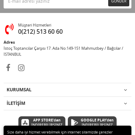
GÖNDER
Müşteri Hizmetleri
0(212) 513 60 60
Adres
İstoç Toptancılar Çarşısı 17. Ada No:149-151 Mahmutbey / Bağcılar /
İSTANBUL
KURUMSAL
İLETİŞİM
APP STORE'dan
GOOGLE PLAY'den
İNDİREBİLİRSİNİZ
İNDİREBİLİRSİNİZ
Size daha iyi hizmet verebilmek için internet sitemizde çerezler