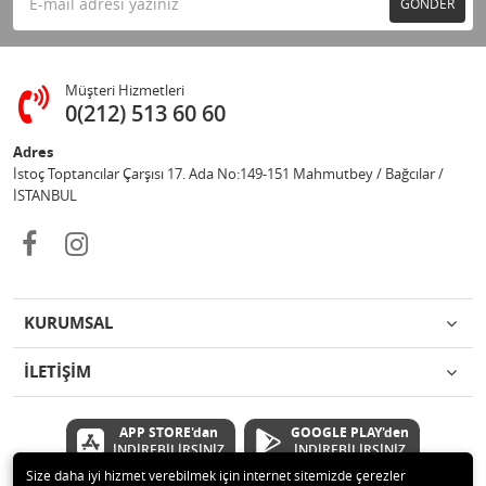
GÖNDER
Müşteri Hizmetleri
0(212) 513 60 60
Adres
İstoç Toptancılar Çarşısı 17. Ada No:149-151 Mahmutbey / Bağcılar /
İSTANBUL
KURUMSAL
İLETİŞİM
APP STORE'dan
GOOGLE PLAY'den
İNDİREBİLİRSİNİZ
İNDİREBİLİRSİNİZ
Size daha iyi hizmet verebilmek için internet sitemizde çerezler