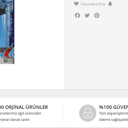
Favorilere Ekle
Facebook
Twitter
Pinterest
0 ORJINAL ÜRÜNLER
%100 GÜVEN
rünlerimiz ilgili üreticiden
Tüm alışverişlerin
rijinal olarak satılır.
ödeme sağlayabilir