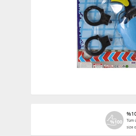
%10
Tüm ü
size o