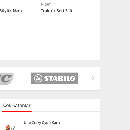
Nizam
Nizam
 Büyük Nzm-
Traktör Seti 3'lü
Otomobil Ta
Çok Satanlar
Uno Crazy Oyun Kartı