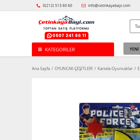
0(212) 513 60 60
info@cetinkayabayi.com
KATEGORILER
YENİ
Ana Sayfa
OYUNCAK ÇEŞİTLERİ
Kartela Oyuncaklar
E