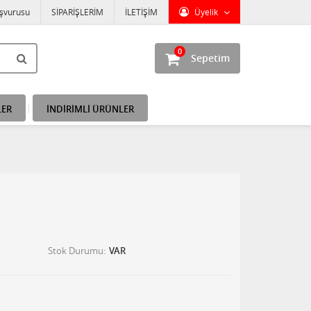
aşvurusu
SİPARİŞLERİM
İLETİŞİM
Üyelik
0
Sepetim
LER
İNDİRİMLİ ÜRÜNLER
Stok Durumu
VAR