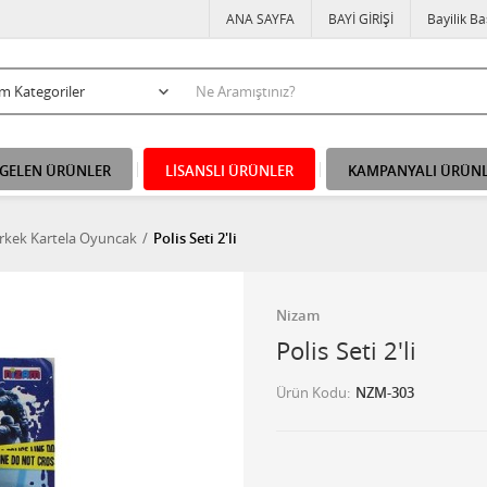
ANA SAYFA
BAYİ GİRİŞİ
Bayilik B
 GELEN ÜRÜNLER
LİSANSLI ÜRÜNLER
KAMPANYALI ÜRÜN
rkek Kartela Oyuncak
Polis Seti 2'li
Nizam
Polis Seti 2'li
Ürün Kodu
NZM-303