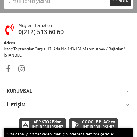
GÖNDER
Müşteri Hizmetleri
0(212) 513 60 60
Adres
İstoç Toptancılar Çarşısı 17. Ada No:149-151 Mahmutbey / Bağcılar /
İSTANBUL
KURUMSAL
İLETİŞİM
APP STORE'dan
GOOGLE PLAY'den
İNDİREBİLİRSİNİZ
İNDİREBİLİRSİNİZ
Size daha iyi hizmet verebilmek için internet sitemizde çerezler