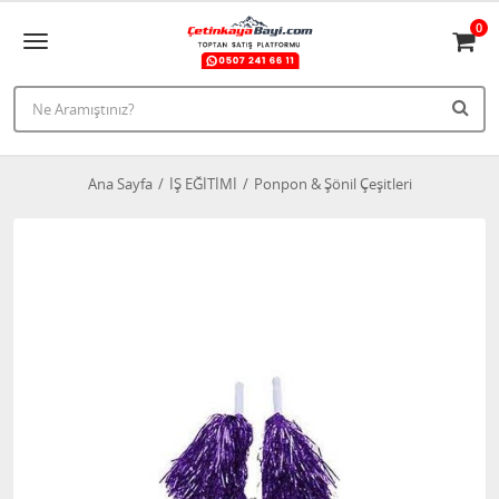
0
Ana Sayfa
İŞ EĞİTİMİ
Ponpon & Şönil Çeşitleri