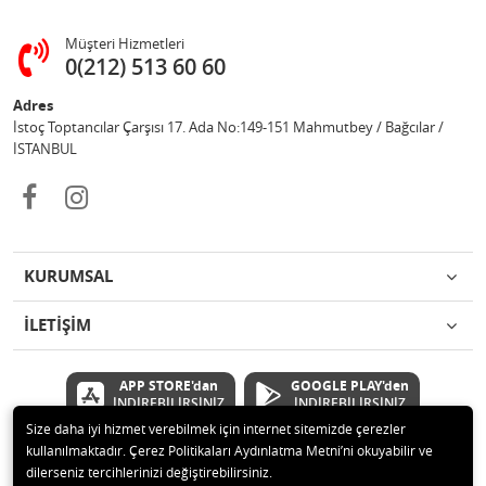
Müşteri Hizmetleri
0(212) 513 60 60
Adres
İstoç Toptancılar Çarşısı 17. Ada No:149-151 Mahmutbey / Bağcılar /
İSTANBUL
KURUMSAL
İLETİŞİM
APP STORE'dan
GOOGLE PLAY'den
İNDİREBİLİRSİNİZ
İNDİREBİLİRSİNİZ
Size daha iyi hizmet verebilmek için internet sitemizde çerezler
kullanılmaktadır. Çerez Politikaları Aydınlatma Metni’ni okuyabilir ve
© 2020 Çetinkaya Elektronik Kırtasiye Oyuncak San ve Tic.Ltd.Şti Tüm
dilerseniz tercihlerinizi değiştirebilirsiniz.