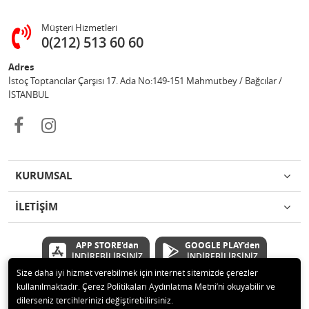
Müşteri Hizmetleri
0(212) 513 60 60
Adres
İstoç Toptancılar Çarşısı 17. Ada No:149-151 Mahmutbey / Bağcılar /
İSTANBUL
KURUMSAL
İLETİŞİM
APP STORE'dan
GOOGLE PLAY'den
İNDİREBİLİRSİNİZ
İNDİREBİLİRSİNİZ
Size daha iyi hizmet verebilmek için internet sitemizde çerezler
kullanılmaktadır. Çerez Politikaları Aydınlatma Metni’ni okuyabilir ve
© 2020 Çetinkaya Elektronik Kırtasiye Oyuncak San ve Tic.Ltd.Şti Tüm
dilerseniz tercihlerinizi değiştirebilirsiniz.