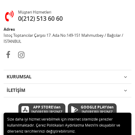
Müşteri Hizmetleri
0(212) 513 60 60
Adres
İstoç Toptancılar Çarşısı 17. Ada No:149-151 Mahmutbey / Bağcılar /
İSTANBUL
KURUMSAL
İLETİŞİM
APP STORE'dan
GOOGLE PLAY'den
İNDİREBİLİRSİNİZ
İNDİREBİLİRSİNİZ
Size daha iyi hizmet verebilmek için internet sitemizde çerezler
kullanılmaktadır. Çerez Politikaları Aydınlatma Metni’ni okuyabilir ve
© 2020 Çetinkaya Elektronik Kırtasiye Oyuncak San ve Tic.Ltd.Şti Tüm
dilerseniz tercihlerinizi değiştirebilirsiniz.