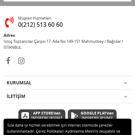
Müşteri Hizmetleri
0(212) 513 60 60
Adres
İstoç Toptancılar Çarşısı 17. Ada No:149-151 Mahmutbey / Bağcılar /
İSTANBUL
KURUMSAL
İLETİŞİM
APP STORE'dan
GOOGLE PLAY'den
İNDİREBİLİRSİNİZ
İNDİREBİLİRSİNİZ
Size daha iyi hizmet verebilmek için internet sitemizde çerezler
kullanılmaktadır. Çerez Politikaları Aydınlatma Metni’ni okuyabilir ve