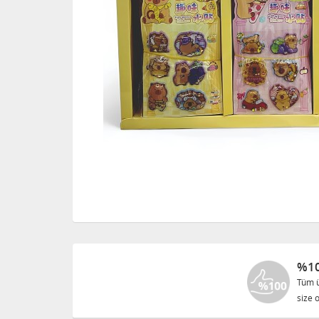
%10
Tüm ü
size o