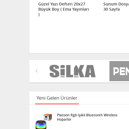
Rafı 3'lü
Güzel Yazı Defteri 20x27
Sunum Dosya
Büyük Boy ( Ema Yayınları
30 Sayfa
)
Yeni Gelen Ürünler
Platoon Rgb Işıklı Bluetooth Wireless
Hoparlör