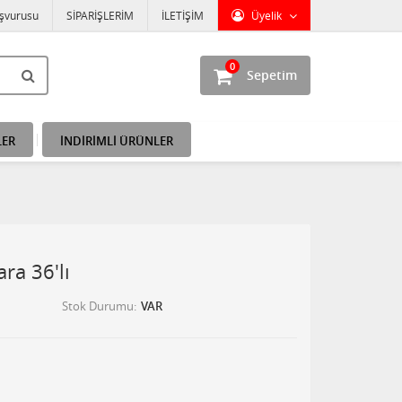
aşvurusu
SİPARİŞLERİM
İLETİŞİM
Üyelik
0
Sepetim
LER
İNDİRİMLİ ÜRÜNLER
ra 36'lı
Stok Durumu
VAR