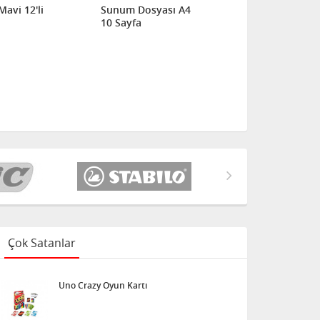
Mavi 12'li
Sunum Dosyası A4
Sunum Dosy
10 Sayfa
20 Sayfa
Çok Satanlar
Uno Crazy Oyun Kartı