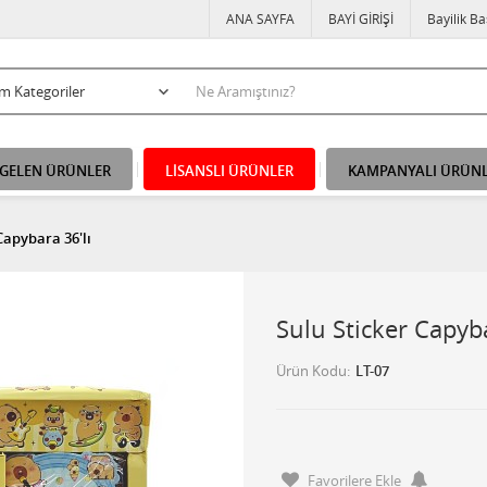
ANA SAYFA
BAYİ GİRİŞİ
Bayilik B
 GELEN ÜRÜNLER
LİSANSLI ÜRÜNLER
KAMPANYALI ÜRÜN
Capybara 36'lı
Sulu Sticker Capyba
Ürün Kodu
LT-07
Favorilere Ekle