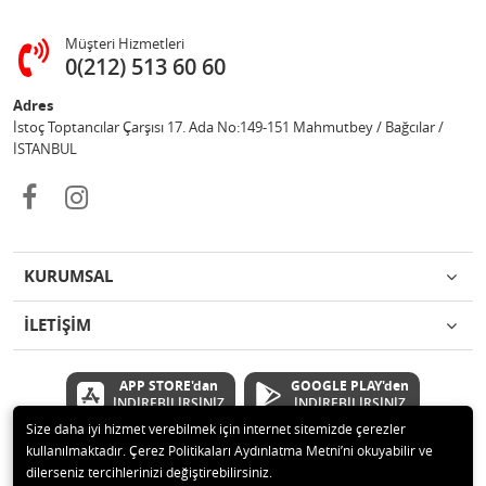
Müşteri Hizmetleri
0(212) 513 60 60
Adres
İstoç Toptancılar Çarşısı 17. Ada No:149-151 Mahmutbey / Bağcılar /
İSTANBUL
KURUMSAL
İLETİŞİM
APP STORE'dan
GOOGLE PLAY'den
İNDİREBİLİRSİNİZ
İNDİREBİLİRSİNİZ
Size daha iyi hizmet verebilmek için internet sitemizde çerezler
kullanılmaktadır. Çerez Politikaları Aydınlatma Metni’ni okuyabilir ve
© 2020 Çetinkaya Elektronik Kırtasiye Oyuncak San ve Tic.Ltd.Şti Tüm
dilerseniz tercihlerinizi değiştirebilirsiniz.