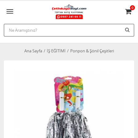
0
Ana Sayfa
İŞ EĞİTİMİ
Ponpon & Şönil Çeşitleri