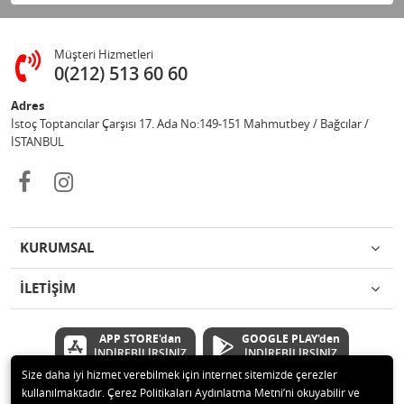
Müşteri Hizmetleri
0(212) 513 60 60
Adres
İstoç Toptancılar Çarşısı 17. Ada No:149-151 Mahmutbey / Bağcılar /
İSTANBUL
KURUMSAL
İLETİŞİM
APP STORE'dan
GOOGLE PLAY'den
İNDİREBİLİRSİNİZ
İNDİREBİLİRSİNİZ
Size daha iyi hizmet verebilmek için internet sitemizde çerezler
kullanılmaktadır. Çerez Politikaları Aydınlatma Metni’ni okuyabilir ve