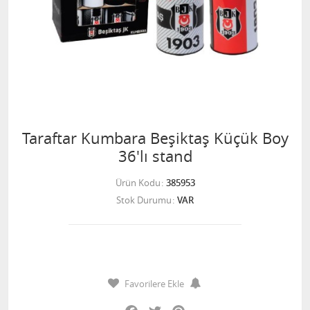
Taraftar Kumbara Beşiktaş Küçük Boy
36'lı stand
Ürün Kodu
385953
Stok Durumu
VAR
Favorilere Ekle
Facebook
Twitter
Pinterest