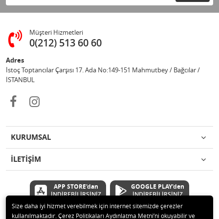
Müşteri Hizmetleri
0(212) 513 60 60
Adres
İstoç Toptancılar Çarşısı 17. Ada No:149-151 Mahmutbey / Bağcılar /
İSTANBUL
KURUMSAL
İLETİŞİM
APP STORE'dan
GOOGLE PLAY'den
İNDİREBİLİRSİNİZ
İNDİREBİLİRSİNİZ
Size daha iyi hizmet verebilmek için internet sitemizde çerezler
kullanılmaktadır. Çerez Politikaları Aydınlatma Metni’ni okuyabilir ve