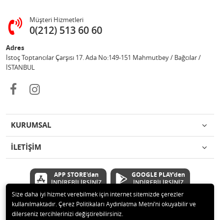
Müşteri Hizmetleri
0(212) 513 60 60
Adres
İstoç Toptancılar Çarşısı 17. Ada No:149-151 Mahmutbey / Bağcılar /
İSTANBUL
KURUMSAL
İLETİŞİM
APP STORE'dan
GOOGLE PLAY'den
İNDİREBİLİRSİNİZ
İNDİREBİLİRSİNİZ
Size daha iyi hizmet verebilmek için internet sitemizde çerezler
kullanılmaktadır. Çerez Politikaları Aydınlatma Metni’ni okuyabilir ve
© 2020 Çetinkaya Elektronik Kırtasiye Oyuncak San ve Tic.Ltd.Şti Tüm
dilerseniz tercihlerinizi değiştirebilirsiniz.