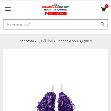
0
Ana Sayfa
İŞ EĞİTİMİ
Ponpon & Şönil Çeşitleri