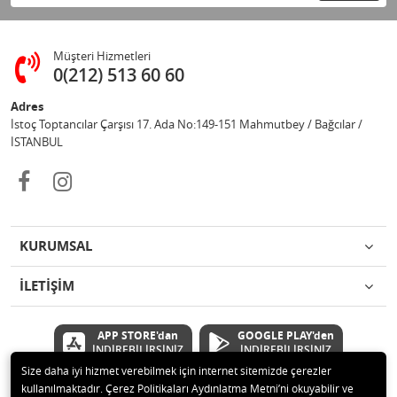
Müşteri Hizmetleri
0(212) 513 60 60
Adres
İstoç Toptancılar Çarşısı 17. Ada No:149-151 Mahmutbey / Bağcılar /
İSTANBUL
KURUMSAL
İLETİŞİM
APP STORE'dan
GOOGLE PLAY'den
İNDİREBİLİRSİNİZ
İNDİREBİLİRSİNİZ
Size daha iyi hizmet verebilmek için internet sitemizde çerezler
kullanılmaktadır. Çerez Politikaları Aydınlatma Metni’ni okuyabilir ve