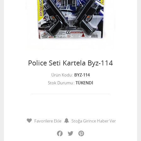
Police Seti Kartela Byz-114
Ürün Kodu
BYZ-114
Stok Durumu
TÜKENDİ
Favorilere Ekle
Stoğa Girince Haber Ver
Facebook
Twitter
Pinterest