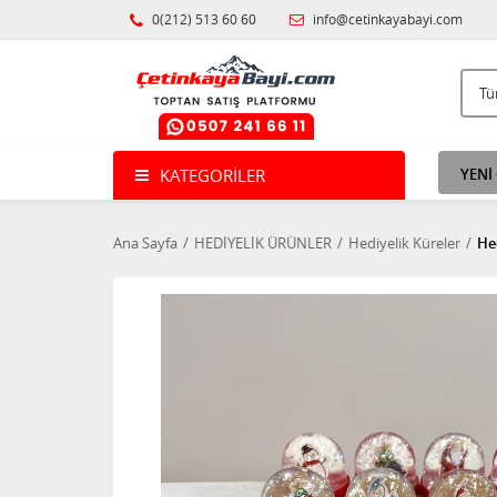
0(212) 513 60 60
info@cetinkayabayi.com
KATEGORILER
YENİ
Ana Sayfa
HEDİYELİK ÜRÜNLER
Hediyelik Küreler
Hed