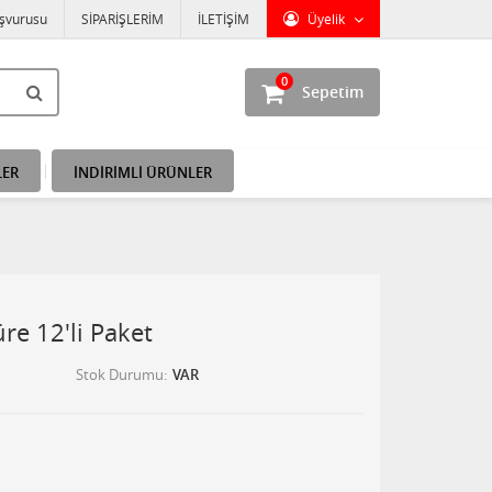
aşvurusu
SİPARİŞLERİM
İLETİŞİM
Üyelik
0
Sepetim
LER
İNDİRİMLİ ÜRÜNLER
üre 12'li Paket
Stok Durumu
VAR