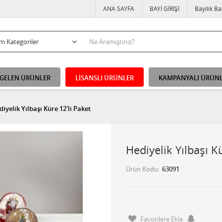
ANA SAYFA
BAYİ GİRİŞİ
Bayilik B
 GELEN ÜRÜNLER
LİSANSLI ÜRÜNLER
KAMPANYALI ÜRÜN
iyelik Yılbaşı Küre 12'li Paket
Hediyelik Yılbaşı K
Ürün Kodu
63091
Favorilere Ekle