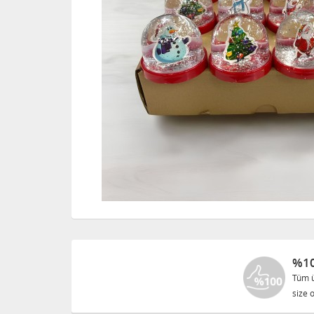
%10
Tüm ü
size o