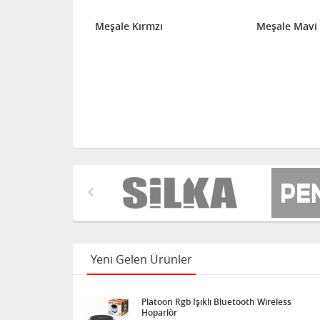
li 5 cm 25'
Meşale Kırmzı
Meşale Mavi
Yeni Gelen Ürünler
Platoon Rgb Işıklı Bluetooth Wireless
Hoparlör