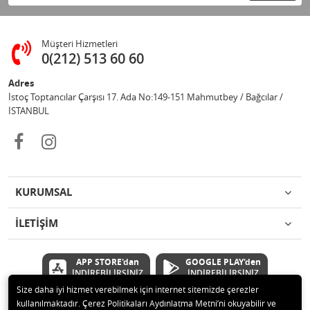
Müşteri Hizmetleri
0(212) 513 60 60
Adres
İstoç Toptancılar Çarşısı 17. Ada No:149-151 Mahmutbey / Bağcılar /
İSTANBUL
KURUMSAL
İLETİŞİM
APP STORE'dan
GOOGLE PLAY'den
İNDİREBİLİRSİNİZ
İNDİREBİLİRSİNİZ
Size daha iyi hizmet verebilmek için internet sitemizde çerezler
kullanılmaktadır. Çerez Politikaları Aydınlatma Metni’ni okuyabilir ve